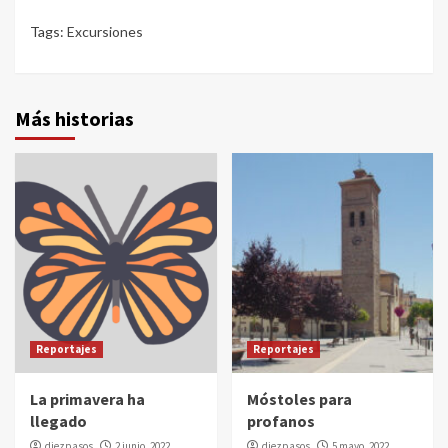
Tags:
Excursiones
Más historias
Reportajes
Reportajes
La primavera ha
Móstoles para
llegado
profanos
diezpasos
2 junio, 2022
diezpasos
5 mayo, 2022